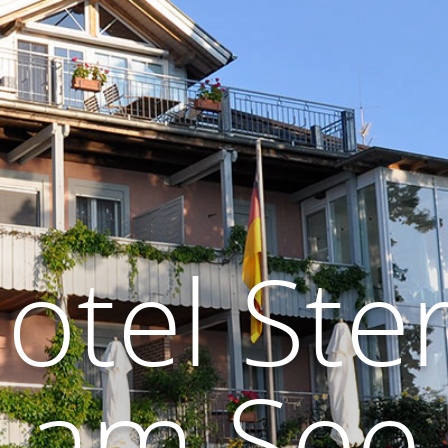
otel Ste
am See