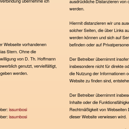
e Verbindung übernehme ich
ausdrückliche Distanzieren von d
werden.
Hiermit distanzieren wir uns aus
solcher Seiten, die über Links a
werden können und sich auf Se
ser Webseite vorhandenen
befinden oder auf Privatpersone
hias Stern. Ohne die
inwilligung von D. Th. Hoffmann
Der Betreiber übernimmt insofer
erblich genutzt, vervielfältigt,
insbesondere nicht für direkte o
gegeben werden.
die Nutzung der Informationen o
Website zu finden sind, entstehe
Der Betreiber übernimmt insbes
Inhalte oder die Funktionsfähigke
eber:
issumbosi
Rechtmäßigkeit von Webseiten Dri
eber:
issumbosi
dieser Website verwiesen wird.